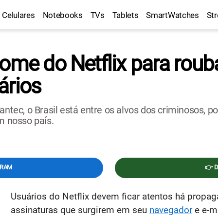
Celulares
Notebooks
TVs
Tablets
SmartWatches
St
nome do Netflix para rou
ários
ec, o Brasil está entre os alvos dos criminosos, po
m nosso país.
GRAM
👉 
Usuários do Netflix devem ficar atentos há pro
assinaturas que surgirem em seu
navegador
e e-m