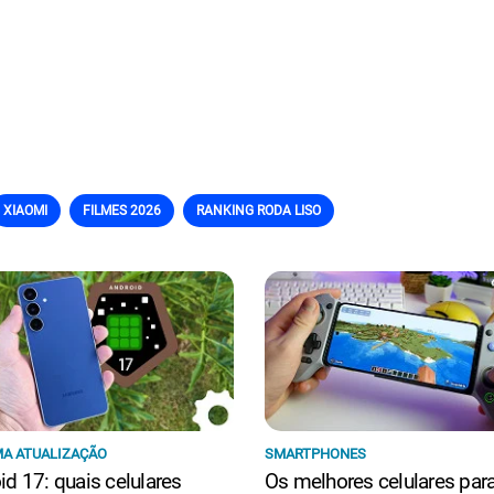
XIAOMI
FILMES 2026
RANKING RODA LISO
A ATUALIZAÇÃO
SMARTPHONES
id 17: quais celulares
Os melhores celulares par