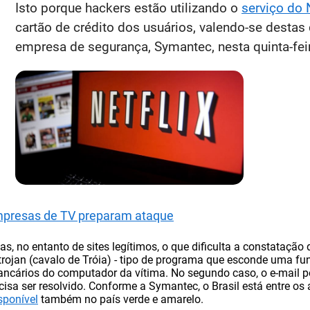
Isto porque hackers estão utilizando o
serviço do N
cartão de crédito dos usuários, valendo-se destas 
empresa de segurança, Symantec, nesta quinta-feir
Empresas de TV preparam ataque
 no entanto de sites legítimos, o que dificulta a constatação 
trojan (cavalo de Tróia) - tipo de programa que esconde uma fu
bancários do computador da vítima. No segundo caso, o e-mail p
sa ser resolvido. Conforme a Symantec, o Brasil está entre os a
sponível
também no país verde e amarelo.