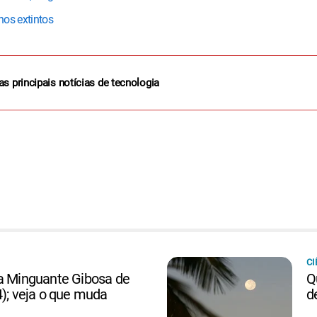
nos extintos
as principais notícias de tecnologia
CI
ua Minguante Gibosa de
Q
4); veja o que muda
d