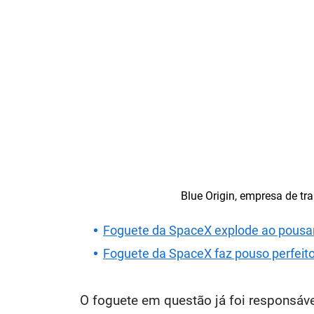
Blue Origin, empresa de transp
Foguete da SpaceX explode ao pousa
Foguete da SpaceX faz pouso perfeit
O foguete em questão já foi responsáve