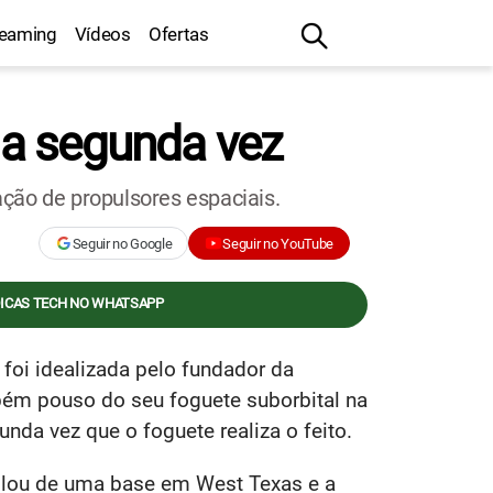
reaming
Vídeos
Ofertas
ela segunda vez
ção de propulsores espaciais.
Seguir no Google
Seguir no YouTube
DICAS TECH NO WHATSAPP
 foi idealizada pelo fundador da
bém pouso do seu foguete suborbital na
gunda vez que o foguete realiza o feito.
lou de uma base em West Texas e a