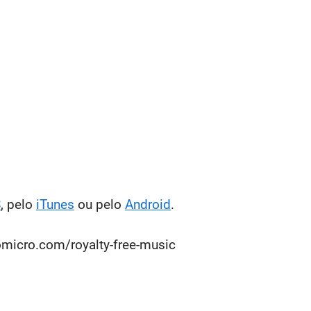
S
, pelo
iTunes
ou pelo
Android
.
omicro.com/royalty-free-music