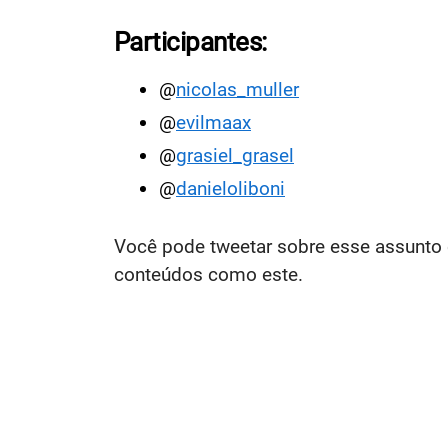
Participantes:
@
nicolas_muller
@
evilmaax
@
grasiel_grasel
@
danieloliboni
Você pode tweetar sobre esse assunto 
conteúdos como este.