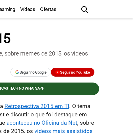
reaming
Vídeos
Ofertas
15
e, sobre memes de 2015, os vídeos
Seguir no Google
Seguir no YouTube
DICAS TECH NO WHATSAPP
 a
Retrospectiva 2015 em TI
. O tema
t e discutir o que foi destaque em
que
aconteceu no Oficina da Net
, sobre
s de 2015, os
vídeos mais assistidos