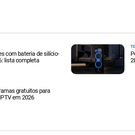
T
s com bateria de silício-
P
: lista completa
2
ramas gratuitos para
s IPTV em 2026