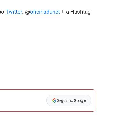
sso
Twitter
: @
oficinadanet
+ a Hashtag
Seguir no Google