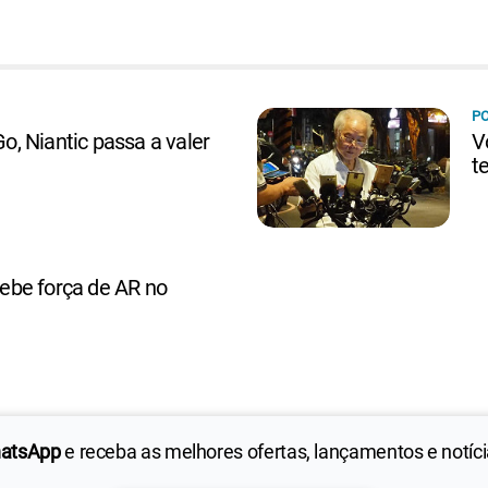
P
, Niantic passa a valer
V
t
be força de AR no
hatsApp
e receba as melhores ofertas, lançamentos e notíc