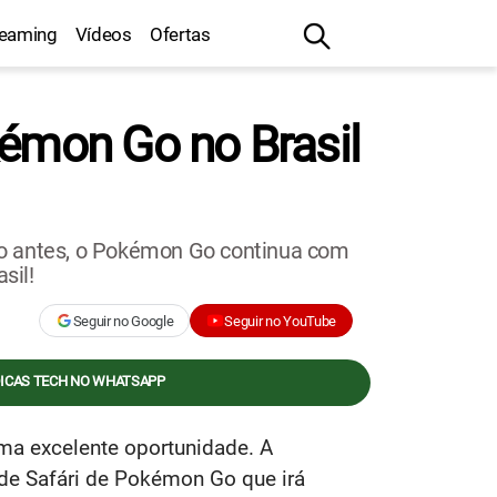
reaming
Vídeos
Ofertas
kémon Go no Brasil
mo antes, o Pokémon Go continua com
sil!
Seguir no Google
Seguir no YouTube
DICAS TECH NO WHATSAPP
ma excelente oportunidade. A
de Safári de Pokémon Go que irá