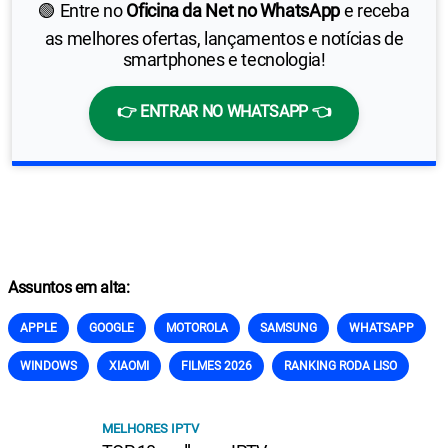
🟢 Entre no
Oficina da Net no WhatsApp
e receba
as melhores ofertas, lançamentos e notícias de
smartphones e tecnologia!
👉 ENTRAR NO WHATSAPP 👈
Assuntos em alta:
APPLE
GOOGLE
MOTOROLA
SAMSUNG
WHATSAPP
WINDOWS
XIAOMI
FILMES 2026
RANKING RODA LISO
MELHORES IPTV