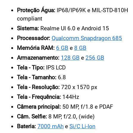
Proteção Água:
IP68/IP69K e MIL-STD-810H
compliant
Sistema:
Realme UI 6.0 e Android 15
Processador:
Qualcomm Snapdragon 685
Memória RAM:
6 GB
e
8 GB
Armazenamento:
128 GB
e
256 GB
Tela - Tipo:
IPS LCD
Tela - Tamanho:
6.8
Tela - Resolução:
720 x 1570 px
Tela - Frequência:
144Hz
Câmera principal:
50 MP, f/1.8 e PDAF
Câm. Selfie:
8 MP, f/2.0, (wide)
Bateria:
7000 mAh
e
Si/C Li-Ion