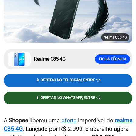
realme C85 4G
Realme C85 4G
FICHA TÉCNICA
📱 OFERTAS NO TELEGRAM, ENTRE 👈
📱 OFERTAS NO WHATSAPP, ENTRE 👈
A
Shopee
liberou uma
oferta
imperdível do
realme
C85 4G
.
Lançado por
R$ 2.099
, o aparelho agora