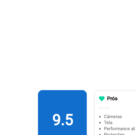
Prós
9.5
Câmeras
Tela
Performance a
Proteções