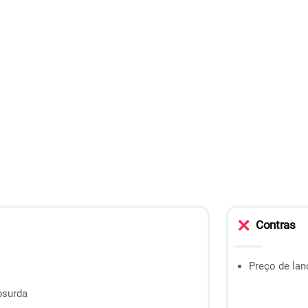
Contras
Preço de la
bsurda