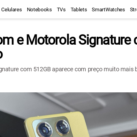
Celulares
Notebooks
TVs
Tablets
SmartWatches
St
pom e Motorola Signatur
o
gnature com 512GB aparece com preço muito mais b