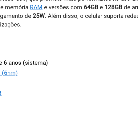
e memória
RAM
e versões com
64GB
e
128GB
de a
regamento de
25W
. Além disso, o celular suporta red
izações.
e 6 anos (sistema)
9 (6nm)
B