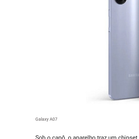
Galaxy A07
Sob o capô, o aparelho traz um chipset