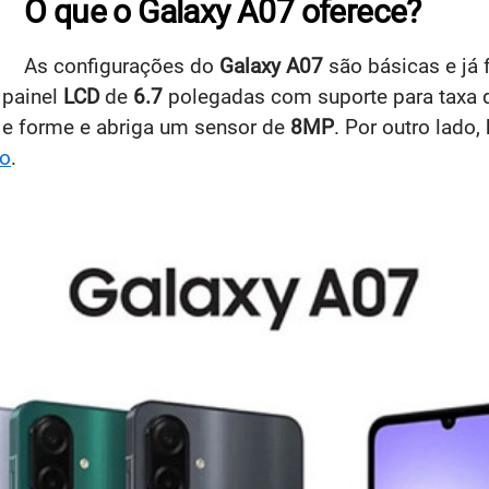
O que o Galaxy A07 oferece?
As configurações do
Galaxy A07
são básicas e já 
 painel
LCD
de
6.7
polegadas com suporte para taxa d
e forme e abriga um sensor de
8MP
. Por outro lado,
o
.