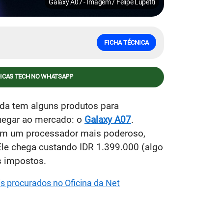
Galaxy A07 - Imagem / Felipe Lupetti
FICHA TÉCNICA
DICAS TECH NO WHATSAPP
nda tem alguns produtos para
chegar ao mercado: o
Galaxy A07
.
om um processador mais poderoso,
e chega custando IDR 1.399.000 (algo
s impostos.
s procurados no Oficina da Net