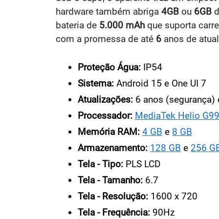
hardware também abriga
4GB
ou
6GB
d
bateria de
5.000 mAh
que suporta car
com a promessa de até
6
anos de atual
Proteção Água:
IP54
Sistema:
Android 15 e One UI 7
Atualizações:
6 anos (segurança) 
Processador:
MediaTek Helio G9
Memória RAM:
4 GB
e
8 GB
Armazenamento:
128 GB
e
256 G
Tela - Tipo:
PLS LCD
Tela - Tamanho:
6.7
Tela - Resolução:
1600 x 720
Tela - Frequência:
90Hz