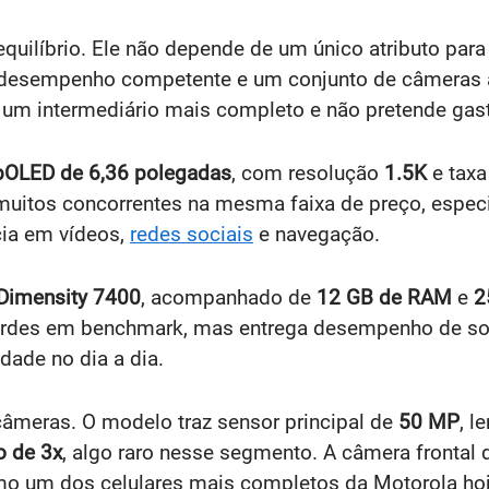
quilíbrio. Ele não depende de um único atributo pa
e, desempenho competente e um conjunto de câmeras 
 um intermediário mais completo e não pretende gast
pOLED de 6,36 polegadas
, com resolução
1.5K
e taxa
uitos concorrentes na mesma faixa de preço, espec
cia em vídeos,
redes sociais
e navegação.
Dimensity 7400
, acompanhado de
12 GB de RAM
e
2
ordes em benchmark, mas entrega desempenho de sobr
dade no dia a dia.
câmeras. O modelo traz sensor principal de
50 MP
, l
o de 3x
, algo raro nesse segmento. A câmera frontal
omo um dos celulares mais completos da Motorola hoj