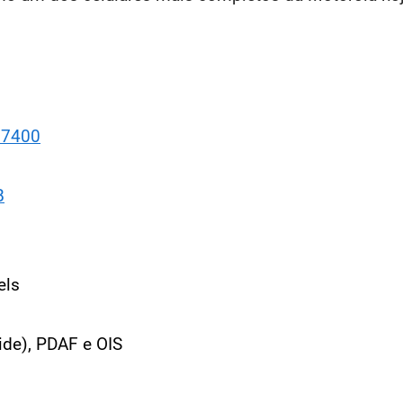
 7400
B
els
ide), PDAF e OIS