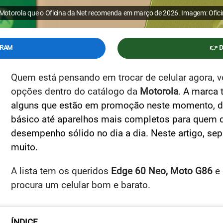
 Motorola que o Oficina da Net recomenda em março de 2026. Imagem: Oficin
GRAM
👉 
Quem está pensando em trocar de celular agora, 
opções dentro do catálogo da
Motorola
.
A marca 
alguns que estão em promoção neste momento, d
básico até aparelhos mais completos para quem q
desempenho sólido no dia a dia. Neste artigo, se
muito.
A lista tem os queridos
Edge 60 Neo, Moto G86
e
procura um celular bom e barato.
ÍNDICE