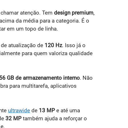
ra chamar atenção. Tem
design premium
,
acima da média para a categoria. É o
ar em um topo de linha.
 de atualização de
120 Hz
. Isso já o
ialmente para quem valoriza qualidade
56 GB de armazenamento interno
. Não
a para multitarefa, aplicativos
ente
ultrawide
de
13 MP
e até uma
 de
32 MP
também ajuda a reforçar o
e.