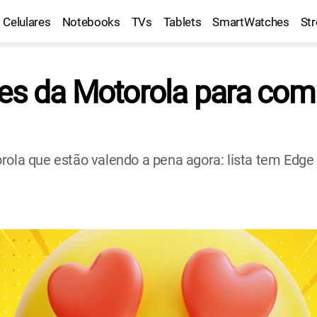
Celulares
Notebooks
TVs
Tablets
SmartWatches
St
res da Motorola para comp
orola que estão valendo a pena agora: lista tem Ed