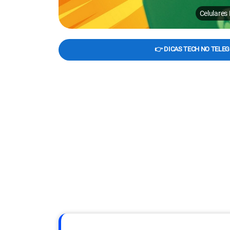
Celulares
👉 DICAS TECH NO TELE