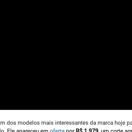
um dos modelos mais interessantes da marca hoje pa
do.
Ele apareceu em
oferta
por
R$ 1.979
, um corte ag