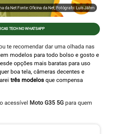
a da Net Fonte: Oficina da Net; Fotógrafo: Luís Jähm
DICAS TECH NO WHATSAPP
vou te recomendar dar uma olhada nas
tem modelos para todo bolso e gosto e
esde opções mais baratas para uso
uer boa tela, câmeras decentes e
parei
três modelos
que compensa
o
acessível
Moto G35 5G
para quem