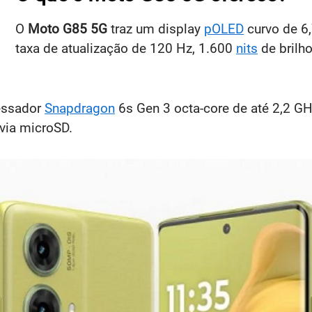
O
Moto G85 5G
traz um display
pOLED
curvo de 6
taxa de atualização de 120 Hz, 1.600
nits
de brilh
essador
Snapdragon
6s Gen 3 octa-core de até 2,2 G
via microSD.