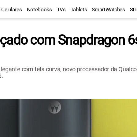
Celulares
Notebooks
TVs
Tablets
SmartWatches
St
çado com Snapdragon 6s 
legante com tela curva, novo processador da Qual
d.