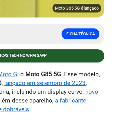
Moto G85 5G é lançado
FICHA TÉCNICA
DICAS TECH NO WHATSAPP
Moto G
: o
Moto G85 5G
. Esse modelo,
G
,
lançado em setembro de 2023
,
oria, incluindo um display curvo,
novo
Além desse aparelho,
a fabricante
e dobráveis
.