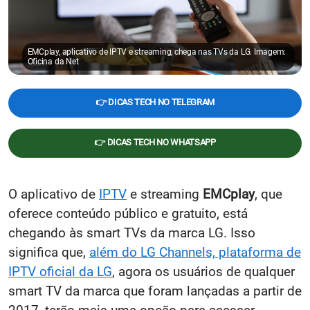
EMCplay, aplicativo de IPTV e streaming, chega nas TVs da LG. Imagem:
Oficina da Net
👉 DICAS TECH NO TELEGRAM
👉 DICAS TECH NO WHATSAPP
O aplicativo de
IPTV
e streaming
EMCplay
, que
oferece conteúdo público e gratuito, está
chegando às smart TVs da marca LG. Isso
significa que,
além do LG Channels, plataforma de
IPTV oficial da LG
, agora os usuários de qualquer
smart TV da marca que foram lançadas a partir de