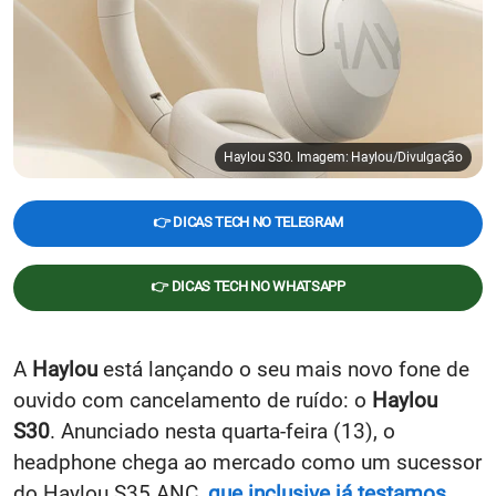
Haylou S30. Imagem: Haylou/Divulgação
👉 DICAS TECH NO TELEGRAM
👉 DICAS TECH NO WHATSAPP
A
Haylou
está lançando o seu mais novo fone de
ouvido com cancelamento de ruído: o
Haylou
S30
. Anunciado nesta quarta-feira (13), o
headphone chega ao mercado como um sucessor
do Haylou S35 ANC,
que inclusive já testamos