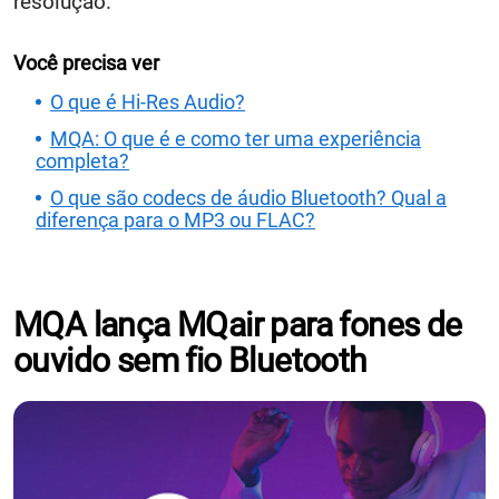
resolução."
Você precisa ver
O que é Hi-Res Audio?
MQA: O que é e como ter uma experiência
completa?
O que são codecs de áudio Bluetooth? Qual a
diferença para o MP3 ou FLAC?
MQA lança MQair para fones de
ouvido sem fio Bluetooth