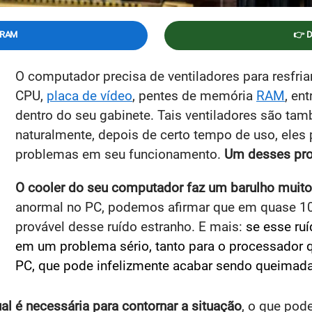
GRAM
👉 
O computador precisa de ventiladores para resfri
CPU,
placa de vídeo
, pentes de memória
RAM
, en
dentro do seu gabinete. Tais ventiladores são t
naturalmente, depois de certo tempo de uso, ele
problemas em seu funcionamento.
Um desses pro
O cooler do seu computador faz um barulho muito
anormal no PC, podemos afirmar que em quase 10
provável desse ruído estranho. E mais:
se esse ru
em um problema sério, tanto para o processador 
PC, que pode infelizmente acabar sendo queimada
l é necessária para contornar a situação
, o que pod