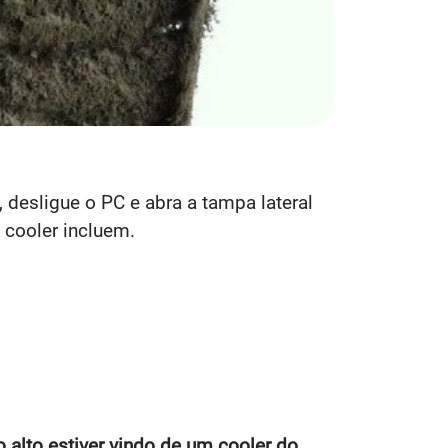
 desligue o PC e abra a tampa lateral
 cooler incluem.
o alto estiver vindo de um cooler do