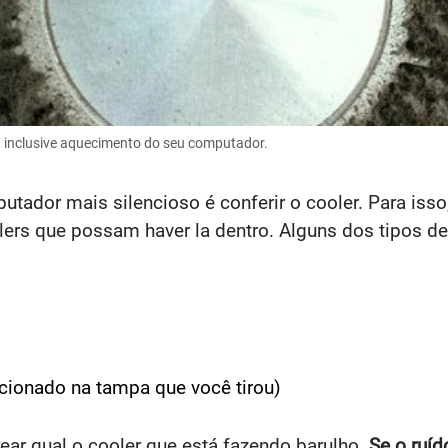
, inclusive aquecimento do seu computador.
tador mais silencioso é conferir o cooler. Para isso,
ers que possam haver la dentro. Alguns dos tipos de
icionado na tampa que você tirou)
rear qual o cooler que está fazendo barulho.
Se o ruíd