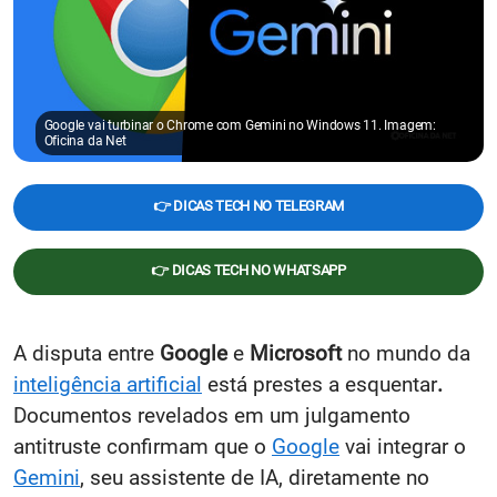
Google vai turbinar o Chrome com Gemini no Windows 11. Imagem:
Oficina da Net
👉 DICAS TECH NO TELEGRAM
👉 DICAS TECH NO WHATSAPP
A disputa entre
Google
e
Microsoft
no mundo da
inteligência artificial
está prestes a esquentar
.
Documentos revelados em um julgamento
antitruste confirmam que o
Google
vai integrar o
Gemini
, seu assistente de IA, diretamente no