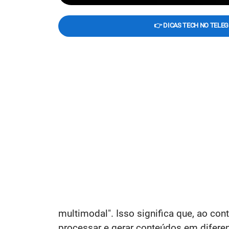
👉 DICAS TECH NO TELE
multimodal". Isso significa que, ao co
processar e gerar conteúdos em diferen