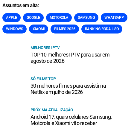
Assuntos em alta:
APPLE
GOOGLE
MOTOROLA
SAMSUNG
WHATSAPP
WINDOWS
XIAOMI
FILMES 2026
RANKING RODA LISO
MELHORES IPTV
TOP 10 melhores IPTV para usar em
agosto de 2026
SÓ FILME TOP
30 melhores filmes para assistir na
Netflix em julho de 2026
PRÓXIMA ATUALIZAÇÃO
Android 17: quais celulares Samsung,
Motorola e Xiaomi vão receber