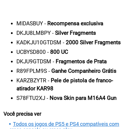
MIDASBUY -
Recompensa exclusiva
DKJU8LMBPY -
Silver Fragments
KADKJU10GTDSM -
2000 Silver Fragments
UCBYSD800 -
800 UC
DKJU9GTDSM -
Fragmentos de Prata
R89FPLM9S -
Ganhe Companheiro Grátis
KARZBZYTR -
Pele de pistola de franco-
atirador KAR98
S78FTU2XJ -
Nova Skin para M16A4 Gun
Você precisa ver
Todos os jogos de PS5 e PS4 compatíveis com