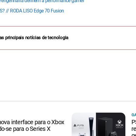
a e engenharia definem a performance gamer
? // RODA LISO Edge 70 Fusion
as principais notícias de tecnologia
G
nova interface para o Xbox
P
o-se para o Series X
r
g