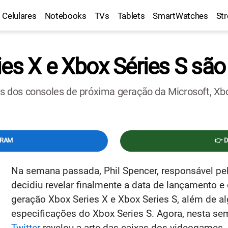
Celulares
Notebooks
TVs
Tablets
SmartWatches
St
es X e Xbox Séries S são
as dos consoles de próxima geração da Microsoft, Xbo
GRAM
👉 
Na semana passada, Phil Spencer, responsável pel
decidiu revelar finalmente a data de lançamento 
geração Xbox Series X e Xbox Series S, além de 
especificações do Xbox Series S. Agora, nesta sema
Twitter
revelou a arte das caixas dos videogames.