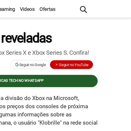
reaming
Vídeos
Ofertas
 reveladas
x Series X e Xbox Series S. Confira!
Seguir no Google
Seguir no YouTube
DICAS TECH NO WHATSAPP
a divisão do Xbox na Microsoft,
e os preços dos consoles de próxima
algumas informações sobre as
na, o usuário "Klobrille" na rede social