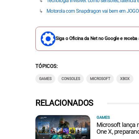
Tecnologia invisível: como sensores, latênci
Motorola com Snapdragon vai bem em JOGOS
Siga o Oficina da Net no Google e receba 
TÓPICOS
GAMES
CONSOLES
MICROSOFT
XBOX
RELACIONADOS
GAMES
Microsoft lança 
One X, preparand