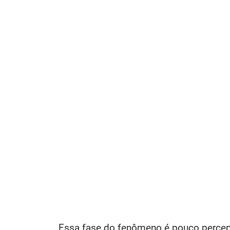
Essa fase do fenômeno é pouco percept