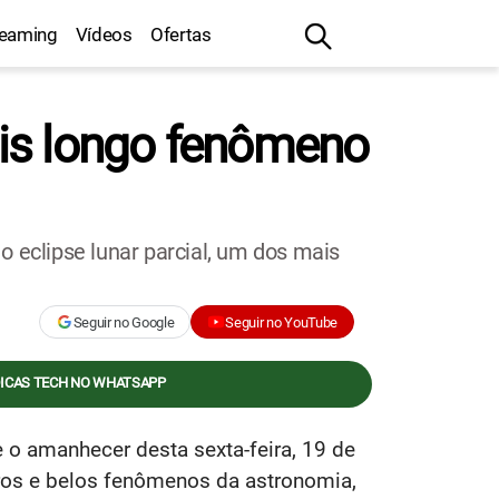
reaming
Vídeos
Ofertas
mais longo fenômeno
o eclipse lunar parcial, um dos mais
Seguir no Google
Seguir no YouTube
DICAS TECH NO WHATSAPP
 o amanhecer desta sexta-feira, 19 de
ros e belos fenômenos da astronomia,