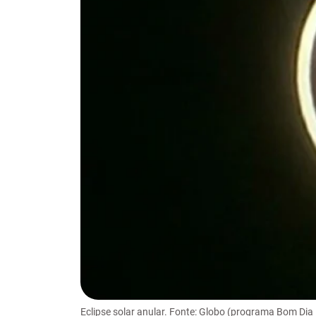
Eclipse solar anular. Fonte: Globo (programa Bom Dia 