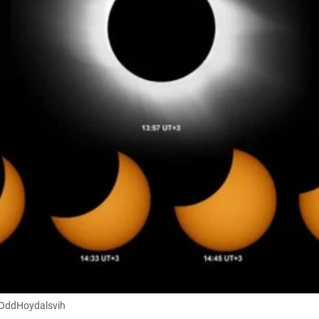
: OddHoydalsvih