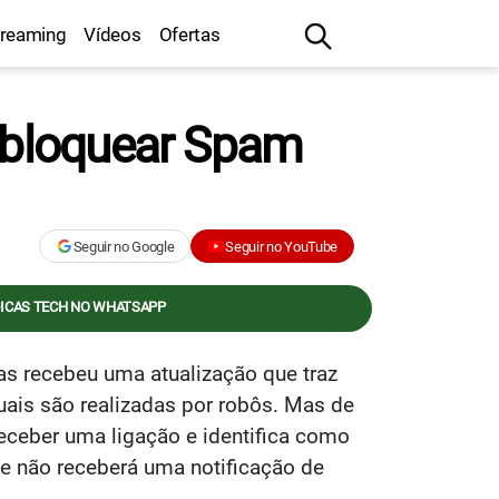
treaming
Vídeos
Ofertas
a bloquear Spam
Seguir no Google
Seguir no YouTube
DICAS TECH NO WHATSAPP
as recebeu uma atualização que traz
uais são realizadas por robôs. Mas de
receber uma ligação e identifica como
le não receberá uma notificação de