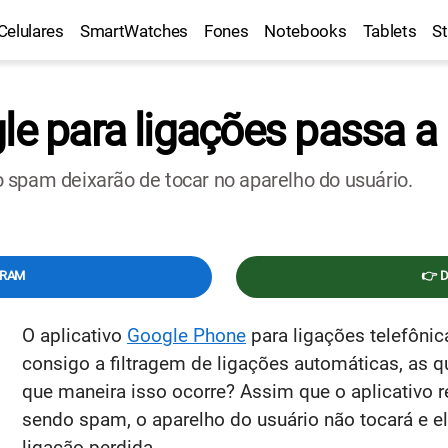
Celulares
SmartWatches
Fones
Notebooks
Tablets
S
gle para ligações passa 
 spam deixarão de tocar no aparelho do usuário.
GRAM
👉 
O aplicativo
Google Phone
para ligações telefônic
consigo a filtragem de ligações automáticas, as q
que maneira isso ocorre? Assim que o aplicativo 
sendo spam, o aparelho do usuário não tocará e e
ligação perdida.