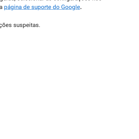
da
página de suporte do Google
.
gações suspeitas.