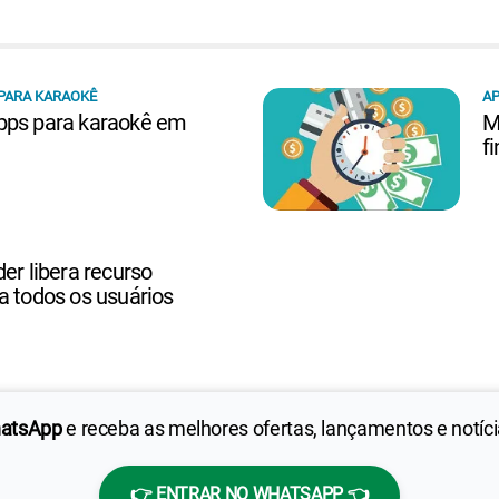
PARA KARAOKÊ
A
pps para karaokê em
M
f
er libera recurso
a todos os usuários
hatsApp
e receba as melhores ofertas, lançamentos e notíc
👉 ENTRAR NO WHATSAPP 👈