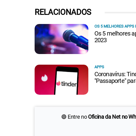
RELACIONADOS
OS 5 MELHORES APPS 
Os 5 melhores a
2023
APPS
Coronavírus: Tind
"Passaporte" par
🟢 Entre no
Oficina da Net no W