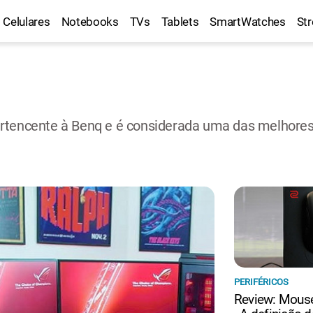
Celulares
Notebooks
TVs
Tablets
SmartWatches
St
ertencente à Benq e é considerada uma das melhore
PERIFÉRICOS
Review: Mous