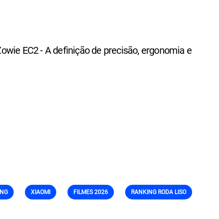
wie EC2 - A definição de precisão, ergonomia e
NG
XIAOMI
FILMES 2026
RANKING RODA LISO