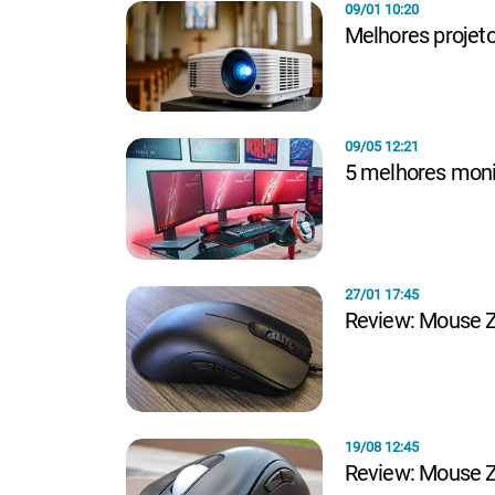
09/01 10:20
Melhores projeto
09/05 12:21
5 melhores moni
27/01 17:45
Review: Mouse Z
19/08 12:45
Review: Mouse Z