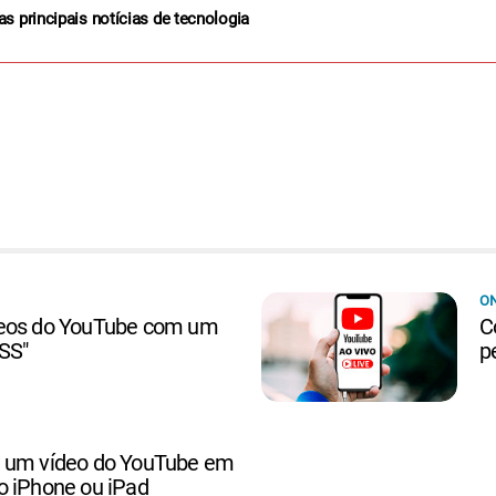
as principais notícias de tecnologia
ON
deos do YouTube com um
C
"SS"
p
r um vídeo do YouTube em
o iPhone ou iPad