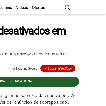
reaming
Vídeos
Ofertas
 desativados em
dor e nos navegadores. Entenda o
Seguir no Google
Seguir no YouTube
DICAS TECH NO WHATSAPP
agandas são exibidas nos vídeos. A
er os "anúncios de sobreposição",