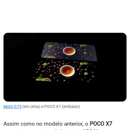
Moto G75
(em cima) e POCO X7 (embaixo)
Assim como no modelo anterior, o
POCO X7