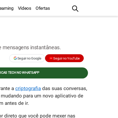
reaming
Vídeos
Ofertas
de mensagens instantâneas.
Seguir no Google
Seguir no YouTube
DICAS TECH NO WHATSAPP
rante a
criptografia
das suas conversas,
r mudando para um novo aplicativo de
 antes de ir.
or direto que você pode mexer nas