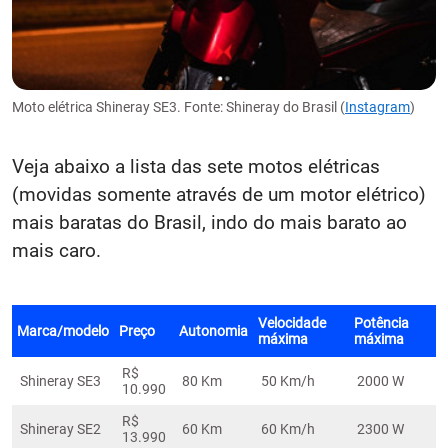
Moto elétrica Shineray SE3. Fonte: Shineray do Brasil (
Instagram
)
Veja abaixo a lista das sete motos elétricas
(movidas somente através de um motor elétrico)
mais baratas do Brasil, indo do mais barato ao
mais caro.
Velocidade
Potência
Marca/modelo
Preço
Autonomia
máxima
máxima
R$
Shineray SE3
80 Km
50 Km/h
2000 W
10.990
R$
Shineray SE2
60 Km
60 Km/h
2300 W
13.990