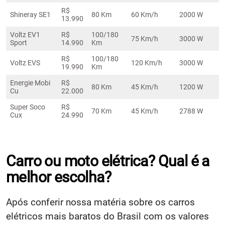
R$
Shineray SE1
80 Km
60 Km/h
2000 W
13.990
Voltz EV1
R$
100/180
75 Km/h
3000 W
Sport
14.990
Km
R$
100/180
Voltz EVS
120 Km/h
3000 W
19.990
Km
Energie Mobi
R$
80 Km
45 Km/h
1200 W
Cu
22.000
Super Soco
R$
70 Km
45 Km/h
2788 W
Cux
24.990
Carro ou moto elétrica? Qual é a
melhor escolha?
Após conferir nossa matéria sobre os carros
elétricos mais baratos do Brasil com os valores