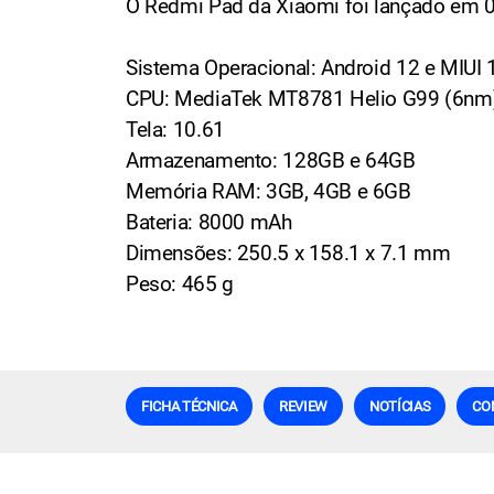
O Redmi Pad da Xiaomi foi lançado em 
Sistema Operacional: Android 12 e MIUI 
CPU: MediaTek MT8781 Helio G99 (6nm
Tela: 10.61
Armazenamento: 128GB e 64GB
Memória RAM: 3GB, 4GB e 6GB
Bateria: 8000 mAh
Dimensões: 250.5 x 158.1 x 7.1 mm
Peso: 465 g
FICHA TÉCNICA
REVIEW
NOTÍCIAS
CO