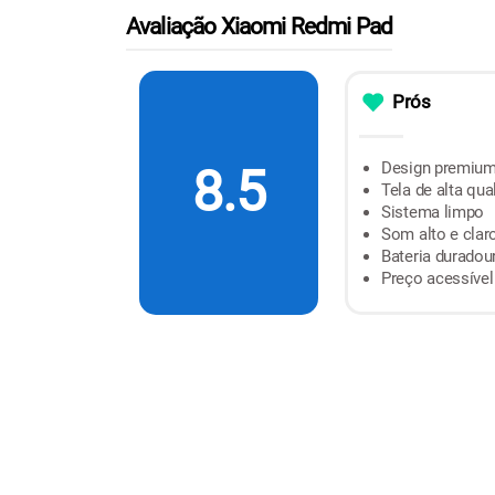
Avaliação Xiaomi Redmi Pad
Prós
Design premiu
8.5
Tela de alta qua
Sistema limpo
Som alto e clar
Bateria duradou
Preço acessível