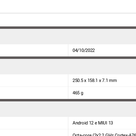
04/10/2022
250.5 x 158.1 x 7.1 mm
465 g
Android 12 e MIUI 13
Octa-core (2x2.2 GHz Cortex-A76