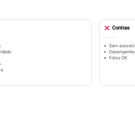
Contras
m
Sem acessór
lidade
Desempenho 
Fotos OK
o
ra