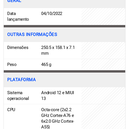
GERAL
Data
04/10/2022
lançamento
OUTRAS INFORMAÇÕES
Dimensões
250.5 x 158.1 x 7.1
mm
Peso
465 g
PLATAFORMA
Sistema
Android 12 e MIUI
operacional
13
CPU
Octa-core (2x2.2
GHz Cortex-A76 e
6x2.0 GHz Cortex-
A55)