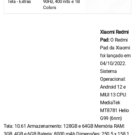
Tela - Extras
90Hz, 400 nits e 1B
Colors
Xiaomi Redmi
Pad:
O Redmi
Pad da Xiaomi
foi lançado em
04/10/2022.
Sistema
Operacional:
Android 12 e
MIUI 13 CPU:
MediaTek
MT8781 Helio
G99 (6nm)
Tela: 10.61 Armazenamento: 128GB e 64GB Memória RAM:
3GB, 4GB e 6GB Bateria: 8000 mAh Dimensões: 250.5 x 158.1