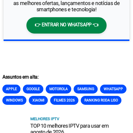
as melhores ofertas, lançamentos e notícias de
smartphones e tecnologia!
👉 ENTRAR NO WHATSAPP 👈
Assuntos em alta:
APPLE
GOOGLE
MOTOROLA
SAMSUNG
WHATSAPP
WINDOWS
XIAOMI
FILMES 2026
RANKING RODA LISO
MELHORES IPTV
TOP 10 melhores IPTV para usar em
agosto de 2026