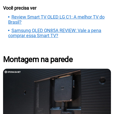
Você precisa ver
Review Smart TV OLED LG C1: A melhor TV do
Brasil?
Samsung QLED QN85A REVIEW: Vale a pena
comprar essa Smart TV?
Montagem na parede