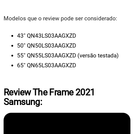
Modelos que o review pode ser considerado:
43" QN43LS03AAGXZD
50" QN50LS03AAGXZD
55" QN55LS03AAGXZD (versão testada)
65" QN65LS03AAGXZD
Review The Frame 2021
Samsung: