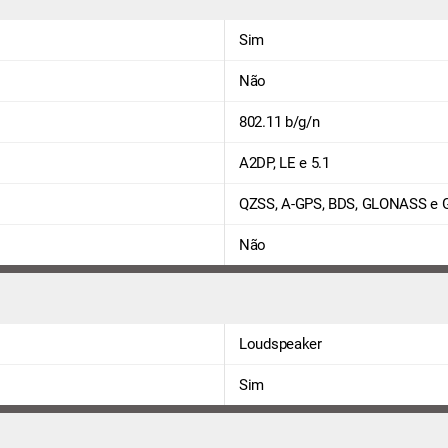
Sim
Não
802.11 b/g/n
A2DP, LE e 5.1
QZSS, A-GPS, BDS, GLONASS e 
Não
Loudspeaker
Sim