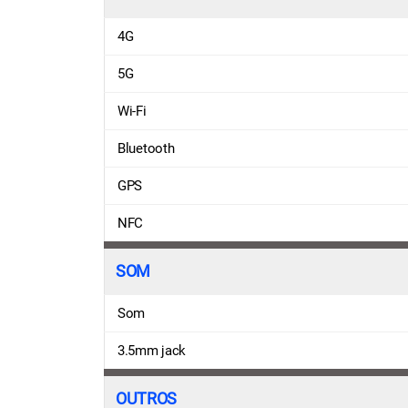
4G
5G
Wi-Fi
Bluetooth
GPS
NFC
SOM
Som
3.5mm jack
OUTROS