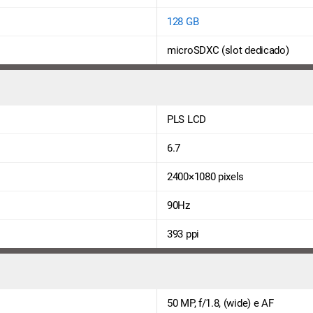
128 GB
microSDXC (slot dedicado)
PLS LCD
6.7
2400×1080 pixels
90Hz
393 ppi
50 MP, f/1.8, (wide) e AF