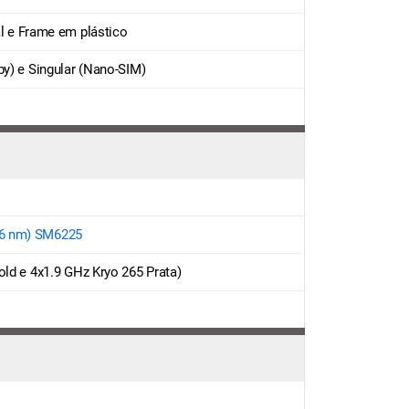
tal e Frame em plástico
by) e Singular (Nano-SIM)
(6 nm) SM6225
old e 4x1.9 GHz Kryo 265 Prata)