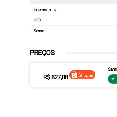
Infravermelho
USB
Sensores
PREÇOS
Sams
R$ 827,08
VER