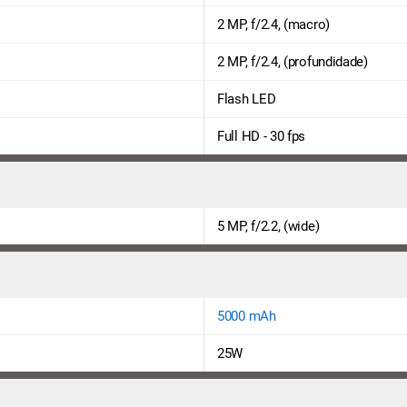
2 MP, f/2.4, (macro)
2 MP, f/2.4, (profundidade)
Flash LED
Full HD - 30 fps
5 MP, f/2.2, (wide)
5000 mAh
25W