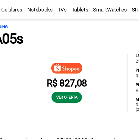
Celulares
Notebooks
TVs
Tablets
SmartWatches
St
UNG
A05s
L
2
P
R
R$ 827,08
P
R
VER OFERTA
M
R
(