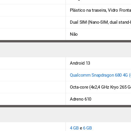
Plástico na traseira, Vidro Fron
Dual SIM (Nano-SIM, dual stand-
Não
Android 13
Qualcomm Snapdragon 680 4G 
Octa-core (4x2,4 GHz Kryo 265 G
Adreno 610
4 GB
e
6 GB