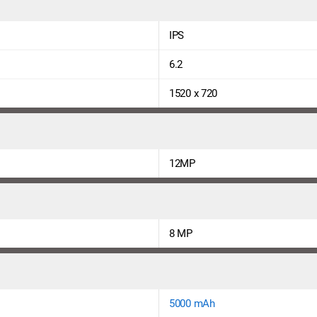
IPS
6.2
1520 x 720
12MP
8 MP
5000 mAh