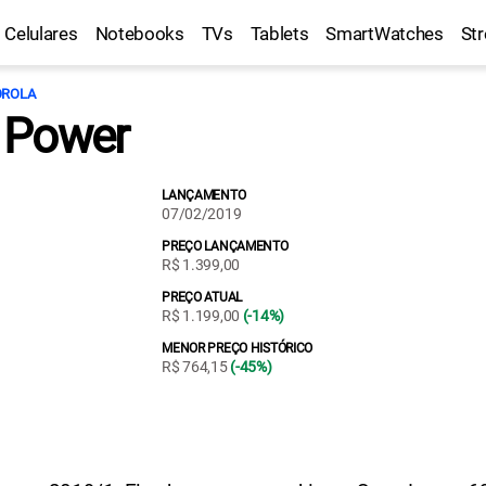
Celulares
Notebooks
TVs
Tablets
SmartWatches
St
ROLA
 Power
LANÇAMENTO
07/02/2019
PREÇO LANÇAMENTO
R$ 1.399,00
PREÇO ATUAL
R$ 1.199,00
(-14%)
MENOR PREÇO HISTÓRICO
R$ 764,15
(-45%)