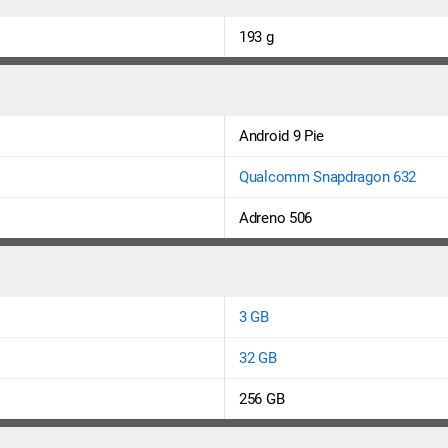
193 g
Android 9 Pie
Qualcomm Snapdragon 632
Adreno 506
3 GB
32 GB
256 GB