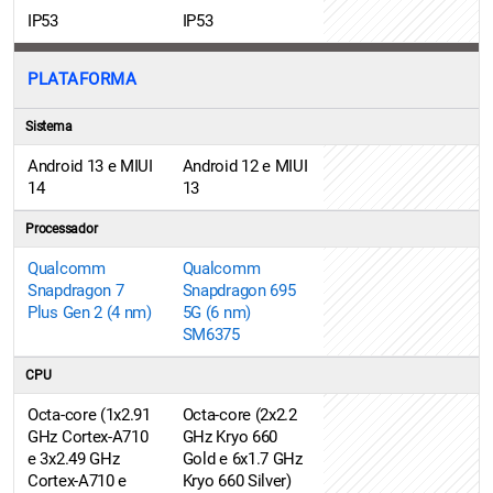
IP53
IP53
PLATAFORMA
Sistema
Android 13 e MIUI
Android 12 e MIUI
14
13
Processador
Qualcomm
Qualcomm
Snapdragon 7
Snapdragon 695
Plus Gen 2 (4 nm)
5G (6 nm)
SM6375
CPU
Octa-core (1x2.91
Octa-core (2x2.2
GHz Cortex-A710
GHz Kryo 660
e 3x2.49 GHz
Gold e 6x1.7 GHz
Cortex-A710 e
Kryo 660 Silver)