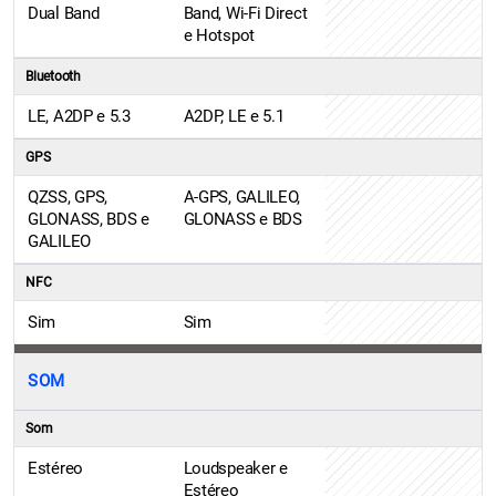
Dual Band
Band, Wi-Fi Direct
e Hotspot
Bluetooth
LE, A2DP e 5.3
A2DP, LE e 5.1
GPS
QZSS, GPS,
A-GPS, GALILEO,
GLONASS, BDS e
GLONASS e BDS
GALILEO
NFC
Sim
Sim
SOM
Som
Estéreo
Loudspeaker e
Estéreo