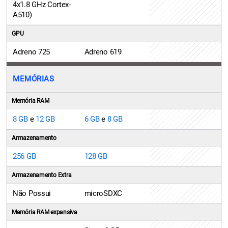
4x1.8 GHz Cortex-
A510)
GPU
Adreno 725
Adreno 619
MEMÓRIAS
Memória RAM
8 GB
e
12 GB
6 GB
e
8 GB
Armazenamento
256 GB
128 GB
Armazenamento Extra
Não Possui
microSDXC
Memória RAM expansiva