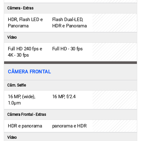
Câmera - Extras
HDR, Flash LED e
Flash Dual-LED,
Panorama
HDR e Panorama
Vídeo
Full HD 240 fps e
Full HD - 30 fps
4K - 30 fps
CÂMERA FRONTAL
Câm. Selfie
16 MP, (wide),
16 MP, f/2.4
1.0µm
Câmera Frontal - Extras
HDR e panorama
panorama e HDR
Vídeo