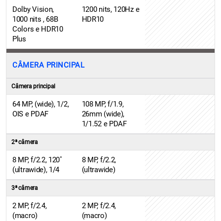
Dolby Vision,
1200 nits, 120Hz e
1000 nits , 68B
HDR10
Colors e HDR10
Plus
CÂMERA PRINCIPAL
Câmera principal
64 MP, (wide), 1/2,
108 MP, f/1.9,
OIS e PDAF
26mm (wide),
1/1.52 e PDAF
2ª câmera
8 MP, f/2.2, 120˚
8 MP, f/2.2,
(ultrawide), 1/4
(ultrawide)
3ª câmera
2 MP, f/2.4,
2 MP, f/2.4,
(macro)
(macro)