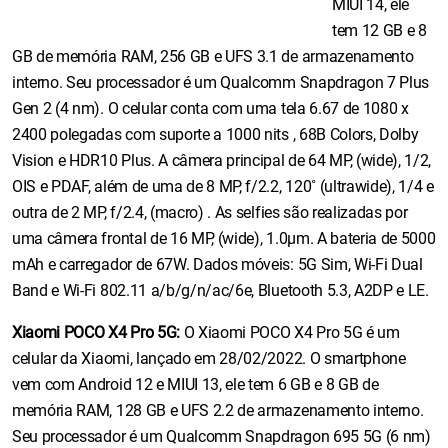
MIUI 14, ele
tem 12 GB e 8
GB de memória RAM, 256 GB e UFS 3.1 de armazenamento
interno. Seu processador é um Qualcomm Snapdragon 7 Plus
Gen 2 (4 nm). O celular conta com uma tela 6.67 de 1080 x
2400 polegadas com suporte a 1000 nits , 68B Colors, Dolby
Vision e HDR10 Plus. A câmera principal de 64 MP, (wide), 1/2,
OIS e PDAF, além de uma de 8 MP, f/2.2, 120˚ (ultrawide), 1/4 e
outra de 2 MP, f/2.4, (macro) . As selfies são realizadas por
uma câmera frontal de 16 MP, (wide), 1.0µm. A bateria de 5000
mAh e carregador de 67W. Dados móveis: 5G Sim, Wi-Fi Dual
Band e Wi-Fi 802.11 a/b/g/n/ac/6e, Bluetooth 5.3, A2DP e LE.
Xiaomi POCO X4 Pro 5G:
O Xiaomi POCO X4 Pro 5G é um
celular da Xiaomi, lançado em 28/02/2022. O smartphone
vem com Android 12 e MIUI 13, ele tem 6 GB e 8 GB de
memória RAM, 128 GB e UFS 2.2 de armazenamento interno.
Seu processador é um Qualcomm Snapdragon 695 5G (6 nm)