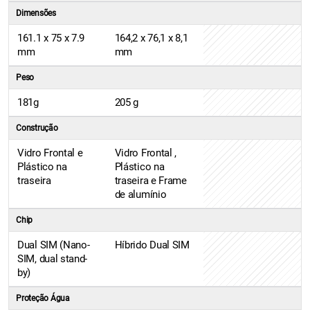
Dimensões
161.1 x 75 x 7.9
164,2 x 76,1 x 8,1
mm
mm
Peso
181g
205 g
Construção
Vidro Frontal e
Vidro Frontal ,
Plástico na
Plástico na
traseira
traseira e Frame
de alumínio
Chip
Dual SIM (Nano-
Híbrido Dual SIM
SIM, dual stand-
by)
Proteção Água