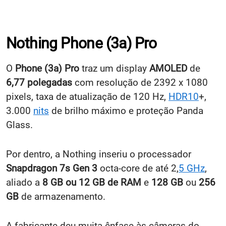
Nothing Phone (3a) Pro
O
Phone (3a) Pro
traz um display
AMOLED
de
6,77 polegadas
com resolução de 2392 x 1080
pixels, taxa de atualização de 120 Hz,
HDR10
+,
3.000
nits
de brilho máximo e proteção Panda
Glass.
Por dentro, a Nothing inseriu o processador
Snapdragon 7s Gen 3
octa-core de até 2,
5 GHz
,
aliado a
8 GB ou 12 GB de RAM
e
128 GB
ou
256
GB
de armazenamento.
A fabricante deu muita ênfase às câmeras do