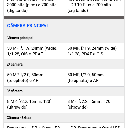
(digitando)
(digitando)
CÂMERA PRINCIPAL
Câmera principal
50 MP, f/1.9, 24mm (wide),
50 MP, f/1.9, 24mm (wide),
1/1.28, OIS e PDAF
1/1.28, PDAF e OIS
2ª câmera
50 MP, f/2.0, 50mm
50 MP, f/2.0, 50mm
(telephoto) e AF
(telephoto) e AF
3ª câmera
8 MP, f/2.2, 15mm, 120˚
8 MP, f/2.2, 15mm, 120˚
(ultrawide)
(ultrawide)
Câmera - Extras
Panorama, HDR e Quad-LED
HDR, Panorama e Quad-LED
flash
flash