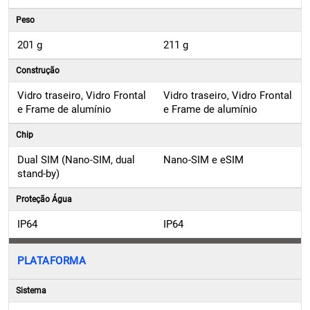
201 g
211 g
Construção
Vidro traseiro, Vidro Frontal
Vidro traseiro, Vidro Frontal
e Frame de alumínio
e Frame de alumínio
Chip
Dual SIM (Nano-SIM, dual
Nano-SIM e eSIM
stand-by)
Proteção Água
IP64
IP64
PLATAFORMA
Sistema
Nothing OS 3.1 e Android
Nothing OS 3.1 e Android
15
15