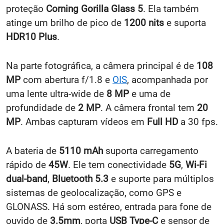
proteção
Corning Gorilla Glass 5
. Ela também
atinge um brilho de pico de
1200 nits
e suporta
HDR10 Plus
.
Na parte fotográfica, a câmera principal é de
108
MP
com abertura f/1.8 e
OIS
, acompanhada por
uma lente ultra-wide de
8 MP
e uma de
profundidade de
2 MP
. A câmera frontal tem
20
MP
. Ambas capturam vídeos em
Full HD
a 30 fps.
A bateria de
5110 mAh
suporta carregamento
rápido de
45W
. Ele tem conectividade
5G
,
Wi-Fi
dual-band
,
Bluetooth 5.3
e suporte para múltiplos
sistemas de geolocalização, como GPS e
GLONASS. Há som estéreo, entrada para fone de
ouvido de
3.5mm
, porta
USB Type-C
e sensor de