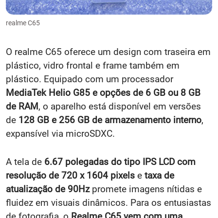
realme C65
O realme C65 oferece um design com traseira em
plástico, vidro frontal e frame também em
plástico. Equipado com um processador
MediaTek Helio G85 e opções de 6 GB ou 8 GB
de RAM
, o aparelho está disponível em versões
de
128 GB e 256 GB de armazenamento interno
,
expansível via microSDXC.
A tela de
6.67 polegadas do tipo IPS LCD com
resolução de 720 x 1604 pixels
e
taxa de
atualização de 90Hz
promete imagens nítidas e
fluidez em visuais dinâmicos. Para os entusiastas
de fotografia, o
Realme C65 vem com uma