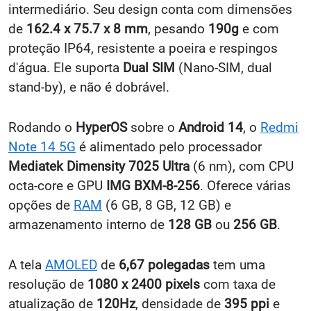
intermediário. Seu design conta com dimensões
de
162.4 x 75.7 x 8 mm
, pesando
190g
e com
proteção IP64, resistente a poeira e respingos
d'água. Ele suporta
Dual SIM
(Nano-SIM, dual
stand-by), e não é dobrável.
Rodando o
HyperOS
sobre o
Android 14
, o
Redmi
Note 14 5G
é alimentado pelo processador
Mediatek Dimensity 7025 Ultra
(6 nm), com CPU
octa-core e GPU
IMG BXM-8-256
. Oferece várias
opções de
RAM
(6 GB, 8 GB, 12 GB) e
armazenamento interno de
128 GB
ou
256 GB
.
A tela
AMOLED
de
6,67 polegadas
tem uma
resolução de
1080 x 2400 pixels
com taxa de
atualização de
120Hz
, densidade de
395 ppi
e