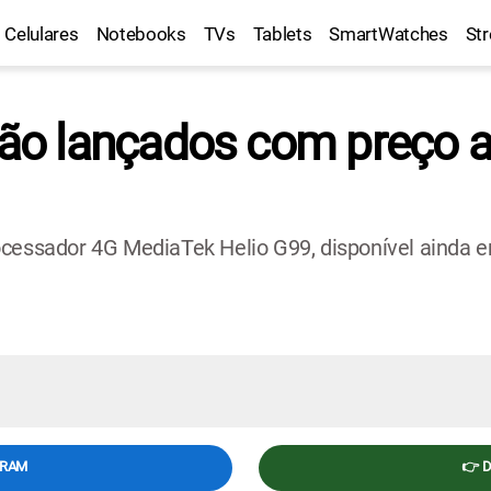
Celulares
Notebooks
TVs
Tablets
SmartWatches
St
 lançados com preço ace
ocessador 4G MediaTek Helio G99, disponível ainda 
.
GRAM
👉 