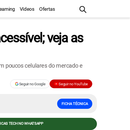
reaming
Vídeos
Ofertas
ssível; veja as
em poucos celulares do mercado e
Seguir no Google
Seguir no YouTube
FICHA TÉCNICA
DICAS TECH NO WHATSAPP