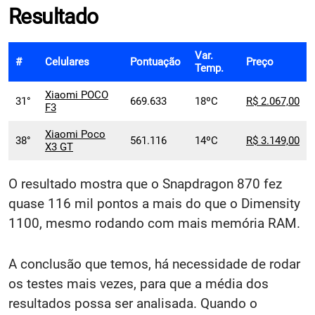
Resultado
Var.
#
Celulares
Pontuação
Preço
Temp.
Xiaomi POCO
31°
669.633
18ºC
R$ 2.067,00
F3
Xiaomi Poco
38°
561.116
14ºC
R$ 3.149,00
X3 GT
O resultado mostra que o Snapdragon 870 fez
quase 116 mil pontos a mais do que o Dimensity
1100, mesmo rodando com mais memória RAM.
A conclusão que temos, há necessidade de rodar
os testes mais vezes, para que a média dos
resultados possa ser analisada. Quando o