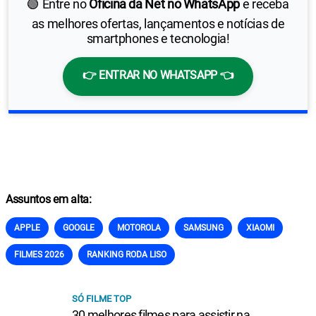
🟢 Entre no
Oficina da Net no WhatsApp
e receba
as melhores ofertas, lançamentos e notícias de
smartphones e tecnologia!
👉 ENTRAR NO WHATSAPP 👈
Assuntos em alta:
APPLE
GOOGLE
MOTOROLA
SAMSUNG
XIAOMI
FILMES 2026
RANKING RODA LISO
SÓ FILME TOP
30 melhores filmes para assistir na