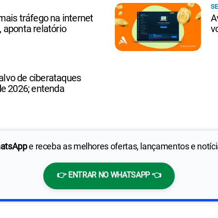
SE
ais tráfego na internet
A
aponta relatório
v
 alvo de ciberataques
de 2026; entenda
hatsApp
e receba as melhores ofertas, lançamentos e notíc
👉 ENTRAR NO WHATSAPP 👈