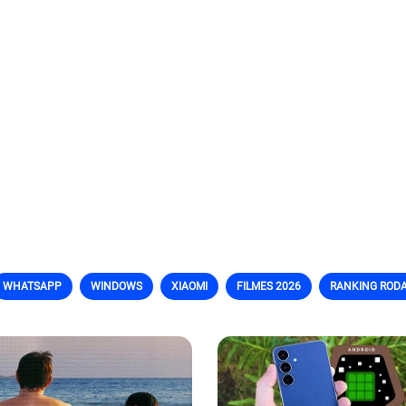
WHATSAPP
WINDOWS
XIAOMI
FILMES 2026
RANKING RODA