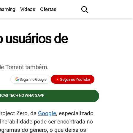
reaming
Vídeos
Ofertas
o usuários de
 de Torrent também.
Seguir no Google
Seguir no YouTube
DICAS TECH NO WHATSAPP
roject Zero, da
Google
, especializado
lnerabilidade pode ser encontrada no
rogramas do gênero, o que deixa os