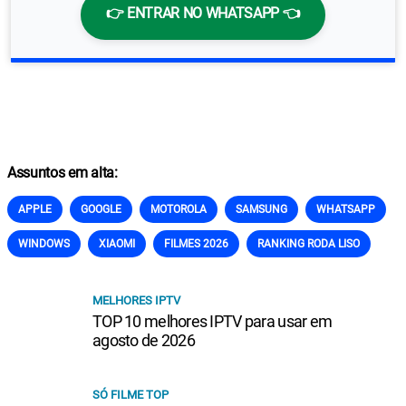
👉 ENTRAR NO WHATSAPP 👈
Assuntos em alta:
APPLE
GOOGLE
MOTOROLA
SAMSUNG
WHATSAPP
WINDOWS
XIAOMI
FILMES 2026
RANKING RODA LISO
MELHORES IPTV
TOP 10 melhores IPTV para usar em
agosto de 2026
SÓ FILME TOP