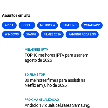
Assuntos em alta:
APPLE
GOOGLE
MOTOROLA
SAMSUNG
WHATSAPP
WINDOWS
XIAOMI
FILMES 2026
RANKING RODA LISO
MELHORES IPTV
TOP 10 melhores IPTV para usar em
agosto de 2026
SÓ FILME TOP
30 melhores filmes para assistir na
Netflix em julho de 2026
PRÓXIMA ATUALIZAÇÃO
Android 17: quais celulares Samsung,