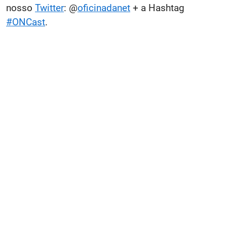
nosso
Twitter
: @
oficinadanet
+ a Hashtag
#ONCast
.