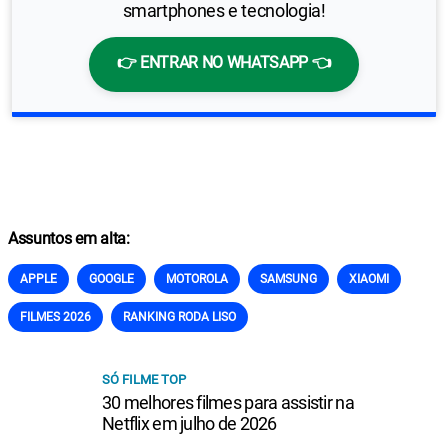
smartphones e tecnologia!
👉 ENTRAR NO WHATSAPP 👈
Assuntos em alta:
APPLE
GOOGLE
MOTOROLA
SAMSUNG
XIAOMI
FILMES 2026
RANKING RODA LISO
SÓ FILME TOP
30 melhores filmes para assistir na
Netflix em julho de 2026