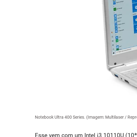
Notebook Ultra 400 Series. (Imagem: Multilaser / Rep
Esse vem com um Intel i3 10110U (10ª ge