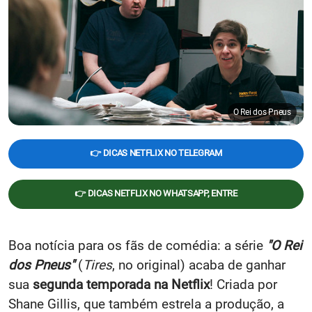
O Rei dos Pneus
👉 DICAS NETFLIX NO TELEGRAM
👉 DICAS NETFLIX NO WHATSAPP, ENTRE
Boa notícia para os fãs de comédia: a série
"O Rei
dos Pneus"
(
Tires
, no original) acaba de ganhar
sua
segunda temporada na Netflix
! Criada por
Shane Gillis, que também estrela a produção, a