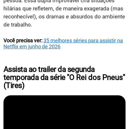
pessoa. Essa dupla improvável cria situações
hilárias que refletem, de maneira exagerada (mas
reconhecível), os dramas e absurdos do ambiente
de trabalho.
Você precisa ver:
35 melhores séries para assistir na
Netflix em junho de 2026
Assista ao trailer da segunda
temporada da série
"O Rei dos Pneus"
(Tires)