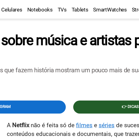
Celulares
Notebooks
TVs
Tablets
SmartWatches
St
obre música e artistas p
tistas que fazem história mostram um pouco mais de s
EGRAM
👉 DICAS
A
Netflix
não é feita só de
filmes
e
séries
de suces
conteúdos educacionais e documentais, que trazem 