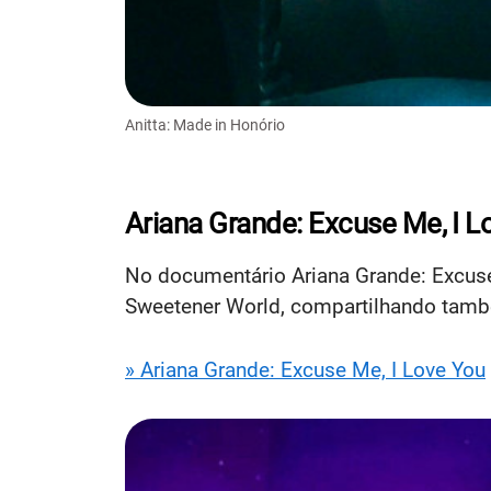
Anitta: Made in Honório
Ariana Grande: Excuse Me, I L
No documentário Ariana Grande: Excuse 
Sweetener World, compartilhando també
» Ariana Grande: Excuse Me, I Love You