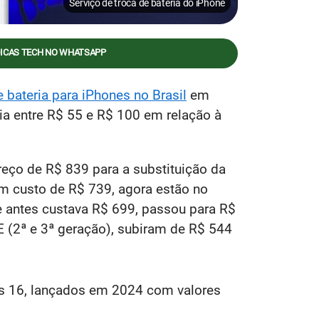
Serviço de troca de bateria do iPhone
DICAS TECH NO WHATSAPP
e bateria para iPhones no Brasil
em
ia entre R$ 55 e R$ 100 em relação à
eço de R$ 839 para a substituição da
am custo de R$ 739, agora estão no
 antes custava R$ 699, passou para R$
 (2ª e 3ª geração), subiram de R$ 544
nes 16, lançados em 2024 com valores