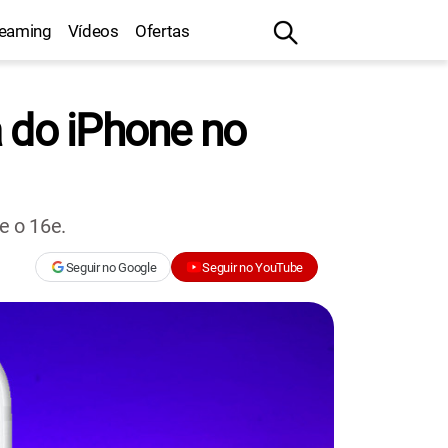
reaming
Vídeos
Ofertas
a do iPhone no
e o 16e.
Seguir no Google
Seguir no YouTube