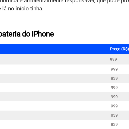
onômica e ambientalmente responsável, que pode prolo
 lá no início tinha.
bateria do iPhone
Preço (R$)
999
999
839
999
999
999
839
839