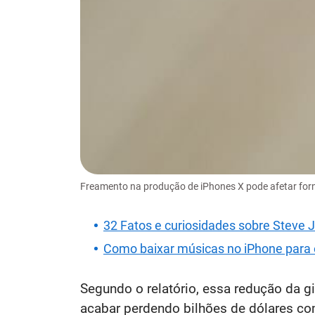
Freamento na produção de iPhones X pode afetar for
32 Fatos e curiosidades sobre Steve 
Como baixar músicas no iPhone para ou
Segundo o relatório, essa redução da 
acabar perdendo bilhões de dólares co