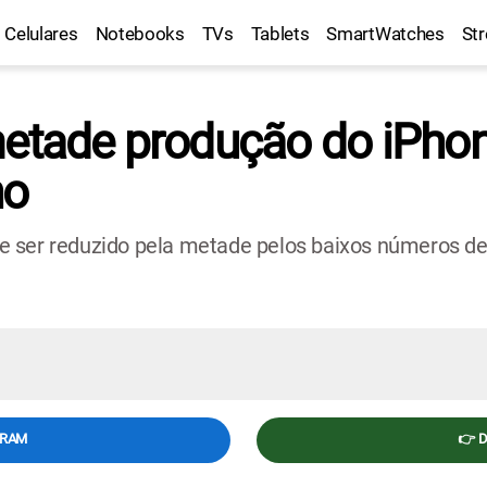
Celulares
Notebooks
TVs
Tablets
SmartWatches
St
metade produção do iPhon
ho
e ser reduzido pela metade pelos baixos números de
GRAM
👉 