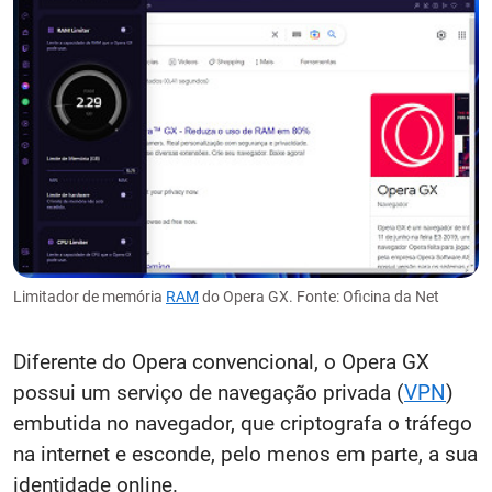
Limitador de memória
RAM
do Opera GX. Fonte: Oficina da Net
Diferente do Opera convencional, o Opera GX
possui um serviço de navegação privada (
VPN
)
embutida no navegador, que criptografa o tráfego
na internet e esconde, pelo menos em parte, a sua
identidade online.