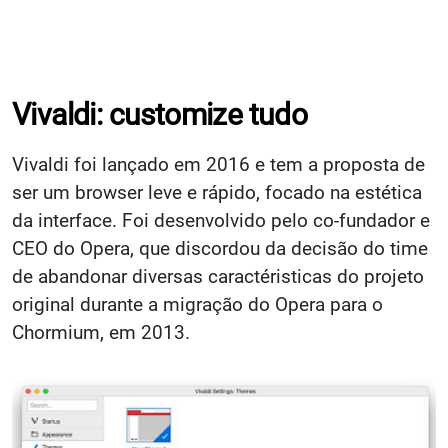
Vivaldi: customize tudo
Vivaldi foi lançado em 2016 e tem a proposta de
ser um browser leve e rápido, focado na estética
da interface. Foi desenvolvido pelo co-fundador e
CEO do Opera, que discordou da decisão do time
de abandonar diversas caractéristicas do projeto
original durante a migração do Opera para o
Chormium, em 2013.