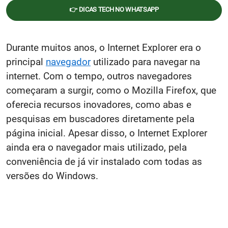
👉 DICAS TECH NO WHATSAPP
Durante muitos anos, o Internet Explorer era o
principal
navegador
utilizado para navegar na
internet. Com o tempo, outros navegadores
começaram a surgir, como o Mozilla Firefox, que
oferecia recursos inovadores, como abas e
pesquisas em buscadores diretamente pela
página inicial. Apesar disso, o Internet Explorer
ainda era o navegador mais utilizado, pela
conveniência de já vir instalado com todas as
versões do Windows.