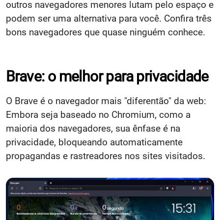
outros navegadores menores lutam pelo espaço e
podem ser uma alternativa para você. Confira três
bons navegadores que quase ninguém conhece.
Brave: o melhor para privacidade
O Brave é o navegador mais "diferentão" da web:
Embora seja baseado no Chromium, como a
maioria dos navegadores, sua ênfase é na
privacidade, bloqueando automaticamente
propagandas e rastreadores nos sites visitados.