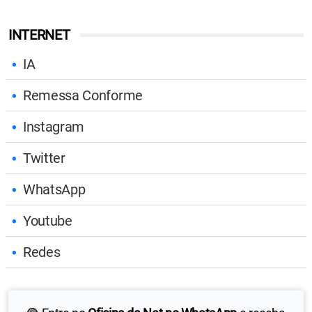
INTERNET
IA
Remessa Conforme
Instagram
Twitter
WhatsApp
Youtube
Redes