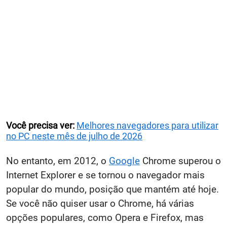
Você precisa ver:
Melhores navegadores para utilizar
no PC neste mês de julho de 2026
No entanto, em 2012, o
Google
Chrome superou o
Internet Explorer e se tornou o navegador mais
popular do mundo, posição que mantém até hoje.
Se você não quiser usar o Chrome, há várias
opções populares, como Opera e Firefox, mas