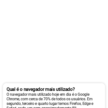
Qual é o navegador mais utilizado?
O navegador mais utilizado hoje em dia é o Google
Chrome, com cerca de 70% de todos os usuários. Em
segundo, terceiro e quarto lugar temos Firefox, Edge e