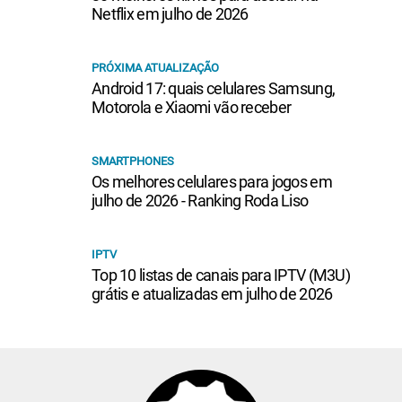
Netflix em julho de 2026
PRÓXIMA ATUALIZAÇÃO
Android 17: quais celulares Samsung,
Motorola e Xiaomi vão receber
SMARTPHONES
Os melhores celulares para jogos em
julho de 2026 - Ranking Roda Liso
IPTV
Top 10 listas de canais para IPTV (M3U)
grátis e atualizadas em julho de 2026