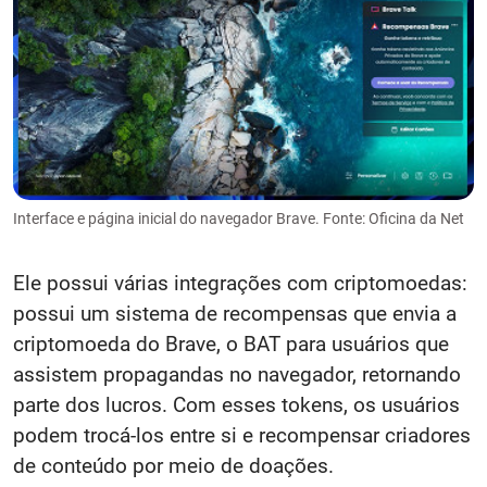
Interface e página inicial do navegador Brave. Fonte: Oficina da Net
Ele possui várias integrações com criptomoedas:
possui um sistema de recompensas que envia a
criptomoeda do Brave, o BAT para usuários que
assistem propagandas no navegador, retornando
parte dos lucros. Com esses tokens, os usuários
podem trocá-los entre si e recompensar criadores
de conteúdo por meio de doações.