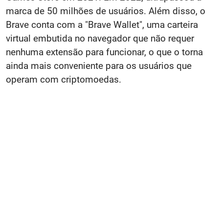
marca de 50 milhões de usuários. Além disso, o
Brave conta com a "Brave Wallet", uma carteira
virtual embutida no navegador que não requer
nenhuma extensão para funcionar, o que o torna
ainda mais conveniente para os usuários que
operam com criptomoedas.