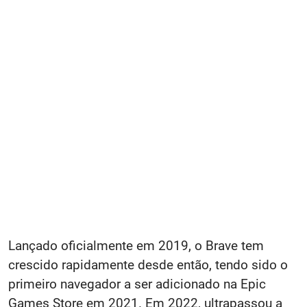
Lançado oficialmente em 2019, o Brave tem
crescido rapidamente desde então, tendo sido o
primeiro navegador a ser adicionado na Epic
Games Store em 2021. Em 2022, ultrapassou a