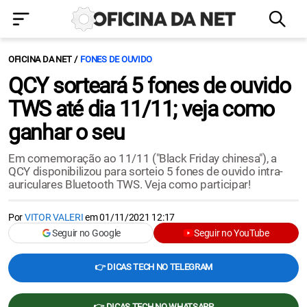
OFICINA DA NET
FONES DE OUVIDO
QCY sorteará 5 fones de ouvido
TWS até dia 11/11; veja como
ganhar o seu
Em comemoração ao 11/11 ("Black Friday chinesa"), a
QCY disponibilizou para sorteio 5 fones de ouvido intra-
auriculares Bluetooth TWS. Veja como participar!
Por
VITOR VALERI
em
01/11/2021 12:17
Seguir no Google
Seguir no YouTube
👉 DICAS TECH NO TELEGRAM
👉 DICAS TECH NO WHATSAPP