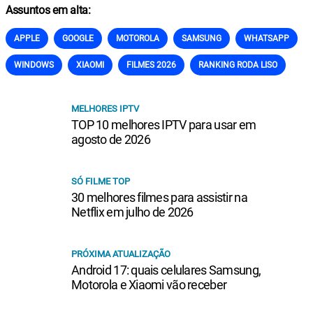
Assuntos em alta:
APPLE
GOOGLE
MOTOROLA
SAMSUNG
WHATSAPP
WINDOWS
XIAOMI
FILMES 2026
RANKING RODA LISO
MELHORES IPTV
TOP 10 melhores IPTV para usar em
agosto de 2026
SÓ FILME TOP
30 melhores filmes para assistir na
Netflix em julho de 2026
PRÓXIMA ATUALIZAÇÃO
Android 17: quais celulares Samsung,
Motorola e Xiaomi vão receber